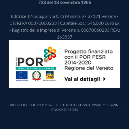
723 del 13 novembre 1986
Editrice T.N.V. S.p.a. via Orti Manara 9 - 37121 Verona -
CF/P.IVA 00870060233 | Capitale Soc.: 546.000 Euro i.v.
- Registro delle Imprese di Verona n. 00870060233 REA:
163837
GRUPPO TELENUOVO © 2026 - TUTTI I DIRITTI RISERVATI |
PRIVACY
|
TERMINI
|
COOKIE
|
CREDITS