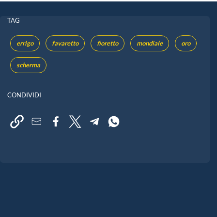
TAG
errigo
favaretto
fioretto
mondiale
oro
scherma
CONDIVIDI