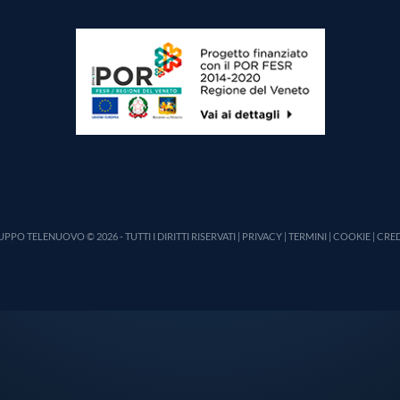
PPO TELENUOVO © 2026 - TUTTI I DIRITTI RISERVATI |
PRIVACY
|
TERMINI
|
COOKIE
|
CRED