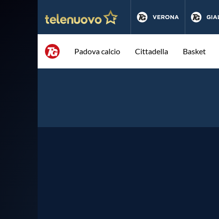
Padova calcio
Cittadella
Basket