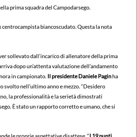
 della prima squadra del Campodarsego.
l'ex centrocampista biancoscudato. Questa la nota
r sollevato dall’incarico di allenatore della prima
 arriva dopo un’attenta valutazione dell’andamento
finora in campionato.
Il presidente Daniele Pagin
ha
voro svolto nell’ultimo anno e mezzo. “Desidero
o, la professionalità e la serietà dimostrati
ego. È stato un rapporto corretto e umano, che si
nde le proprie aspettative disattese. “
I 19 punti