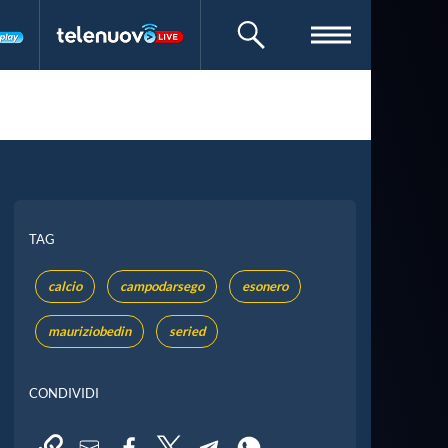
CERCA
TAG
calcio
campodarsego
esonero
mauriziobedin
seried
CONDIVIDI