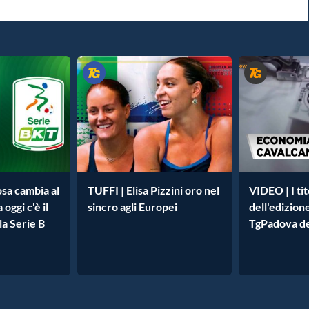
sa cambia al
TUFFI | Elisa Pizzini oro nel
VIDEO | I tit
oggi c'è il
sincro agli Europei
dell'edizion
la Serie B
TgPadova de