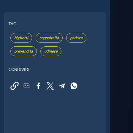
TAG
biglietti
coppaitalia
padova
prevendita
udinese
CONDIVIDI