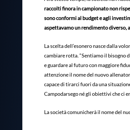
raccolti finora in campionato non risp
sono conformi al budget e agli investim
aspettavamo un rendimento diverso, all
La scelta dell’esonero nasce dalla volo
cambiare rotta. “Sentiamo il bisogno di
e guardare al futuro con maggiore fidu
attenzione il nome del nuovo allenatore
capace di tirarci fuori da una situazion
Campodarsego né gli obiettivi che ci e
La società comunicherà il nome del nuo