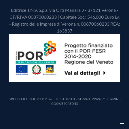
Editrice T.N.V. S.p.a. via Orti Manara 9 - 37121 Verona -
CF/P.IVA 00870060233 | Capitale Soc.: 546.000 Euro i.v.
- Registro delle Imprese di Verona n. 00870060233 REA:
163837
GRUPPO TELENUOVO © 2026 - TUTTI I DIRITTI RISERVATI |
PRIVACY
|
TERMINI
|
COOKIE
|
CREDITS