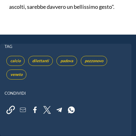
ascolti, sarebbe davvero un bellissimo gesto".
TAG
calcio
dilettanti
padova
pozzonovo
veneto
CONDIVIDI