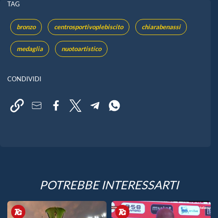
TAG
bronzo
centrosportivoplebiscito
chiarabenassi
medaglia
nuotoartistico
CONDIVIDI
POTREBBE INTERESSARTI