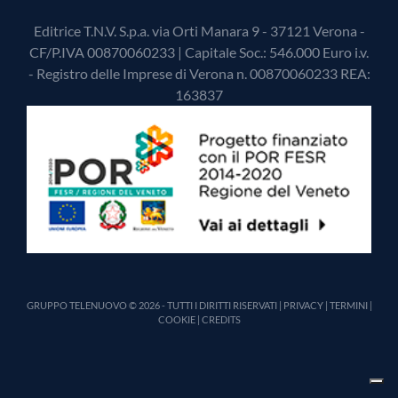
Editrice T.N.V. S.p.a. via Orti Manara 9 - 37121 Verona -
CF/P.IVA 00870060233 | Capitale Soc.: 546.000 Euro i.v.
- Registro delle Imprese di Verona n. 00870060233 REA:
163837
GRUPPO TELENUOVO © 2026 - TUTTI I DIRITTI RISERVATI |
PRIVACY
|
TERMINI
|
COOKIE
|
CREDITS