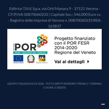
Editrice T.N.V. S.p.a. via Orti Manara 9 - 37121 Verona -
CF/P.IVA 00870060233 | Capitale Soc.: 546.000 Euro i.v.
- Registro delle Imprese di Verona n. 00870060233 REA:
163837
GRUPPO TELENUOVO © 2026 - TUTTI I DIRITTI RISERVATI |
PRIVACY
|
TERMINI
|
COOKIE
|
CREDITS