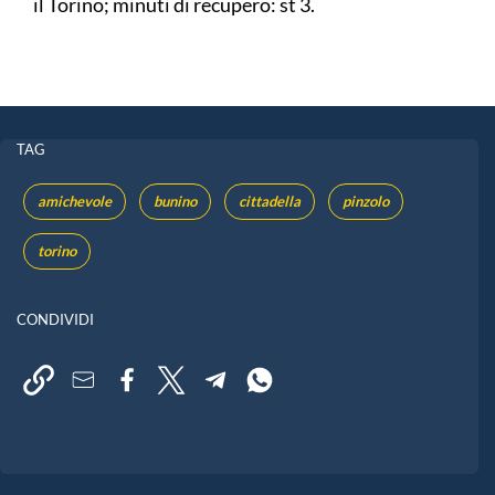
il Torino; minuti di recupero: st 3.
TAG
amichevole
bunino
cittadella
pinzolo
torino
CONDIVIDI