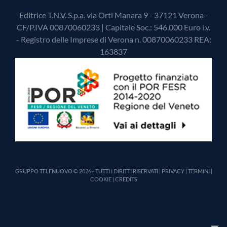
Editrice T.N.V. S.p.a. via Orti Manara 9 - 37121 Verona -
CF/P.IVA 00870060233 | Capitale Soc.: 546.000 Euro i.v.
- Registro delle Imprese di Verona n. 00870060233 REA:
163837
GRUPPO TELENUOVO © 2026 - TUTTI I DIRITTI RISERVATI |
PRIVACY
|
TERMINI
|
COOKIE
|
CREDITS