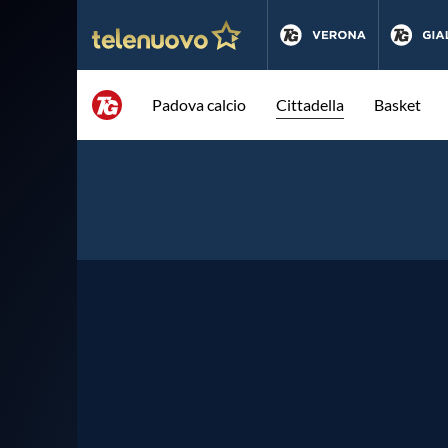
Padova calcio
Cittadella
Basket