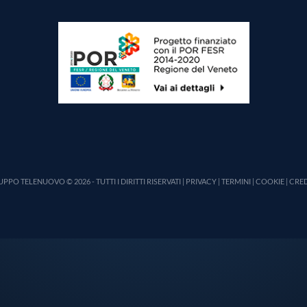
PPO TELENUOVO © 2026 - TUTTI I DIRITTI RISERVATI |
PRIVACY
|
TERMINI
|
COOKIE
|
CRED