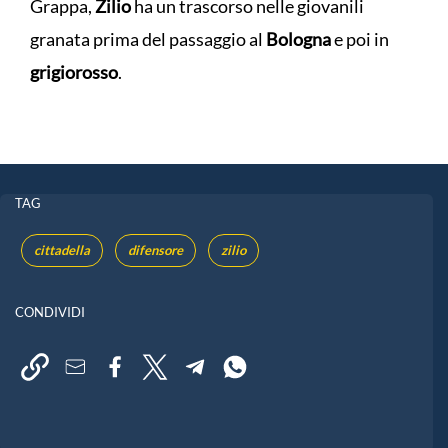
Grappa,
Zilio
ha un trascorso nelle giovanili
granata prima del passaggio al
Bologna
e poi in
grigiorosso
.
TAG
cittadella
difensore
zilio
CONDIVIDI