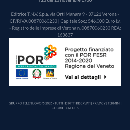
Editrice T.N.V. S.p.a. via Orti Manara 9 - 37121 Verona -
CF/P.IVA 00870060233 | Capitale Soc.: 546.000 Euro i.v.
- Registro delle Imprese di Verona n. 00870060233 REA:
163837
GRUPPO TELENUOVO © 2026 - TUTTI I DIRITTI RISERVATI |
PRIVACY
|
TERMINI
|
COOKIE
|
CREDITS