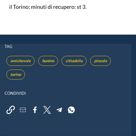
il Torino; minuti di recupero: st 3.
TAG
amichevole
bunino
cittadella
pinzolo
torino
CONDIVIDI