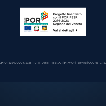
PPO TELENUOVO © 2026 - TUTTI I DIRITTI RISERVATI |
PRIVACY
|
TERMINI
|
COOKIE
|
CRED