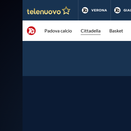
Padova calcio
Cittadella
Basket