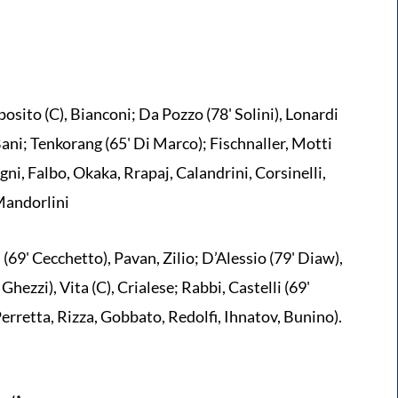
posito (C), Bianconi; Da Pozzo (78' Solini), Lonardi
 Bani; Tenkorang (65' Di Marco); Fischnaller, Motti
gni, Falbo, Okaka, Rrapaj, Calandrini, Corsinelli,
 Mandorlini
 (69' Cecchetto), Pavan, Zilio; D’Alessio (79' Diaw),
Ghezzi), Vita (C), Crialese; Rabbi, Castelli (69'
 Perretta, Rizza, Gobbato, Redolfi, Ihnatov, Bunino).