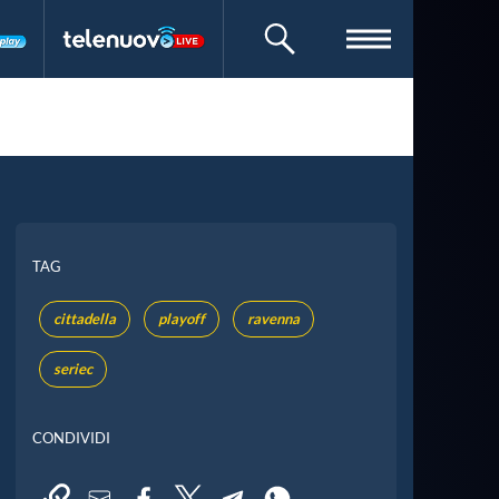
CERCA
TAG
cittadella
playoff
ravenna
seriec
CONDIVIDI