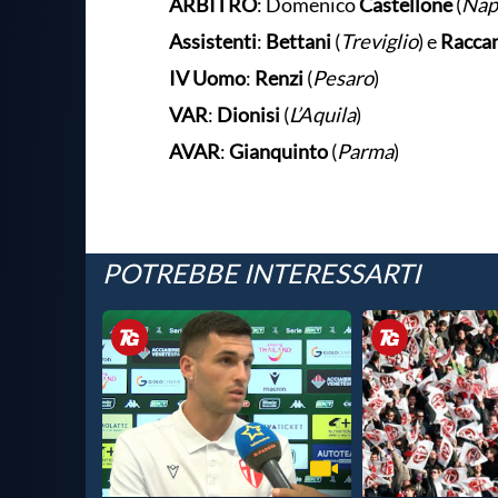
ARBITRO
: Domenico
Castellone
(
Nap
Assistenti
:
Bettani
(
Treviglio
) e
Raccan
IV Uomo
:
Renzi
(
Pesaro
)
VAR
:
Dionisi
(
L’Aquila
)
AVAR
:
Gianquinto
(
Parma
)
POTREBBE INTERESSARTI