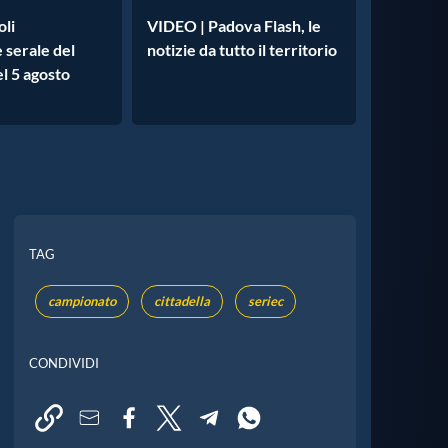
oli
VIDEO | Padova Flash, le
e serale del
notizie da tutto il territorio
l 5 agosto
TAG
campionato
cittadella
seriec
CONDIVIDI