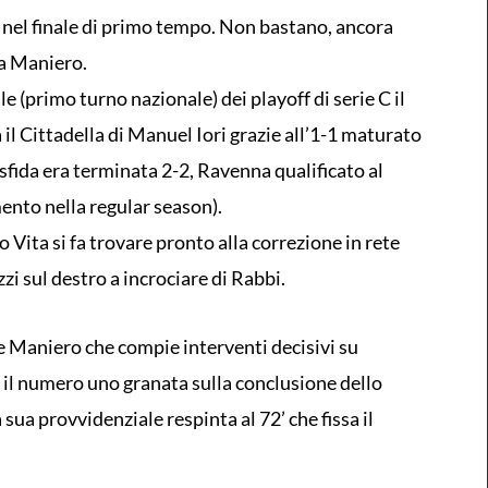
a nel finale di primo tempo. Non bastano, ancora
ca Maniero.
ale (primo turno nazionale) dei playoff di serie C il
l Cittadella di Manuel Iori grazie all’1-1 maturato
 sfida era terminata 2-2, Ravenna qualificato al
mento nella regular season).
o Vita si fa trovare pronto alla correzione in rete
zi sul destro a incrociare di Rabbi.
ere Maniero che compie interventi decisivi su
 il numero uno granata sulla conclusione dello
 sua provvidenziale respinta al 72’ che fissa il