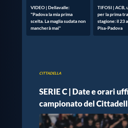
VIDEO | Dellavalle:
TIFOSI | ACB, 
"Padova la mia prima
per la prima tr
scelta. La maglia sudata non
stagione: il 23 
mancherà mai"
Pisa-Padova
CITTADELLA
SERIE C | Date e orari uff
campionato del Cittadel