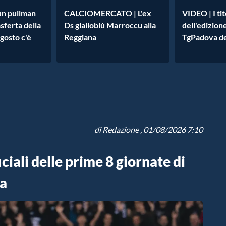
un pullman
CALCIOMERCATO | L'ex
VIDEO | I tit
asferta della
Ds gialloblù Marroccu alla
dell'edizion
agosto c'è
Reggiana
TgPadova de
di
Redazione
, 01/08/2026 7:10
iciali delle prime 8 giornate di
la