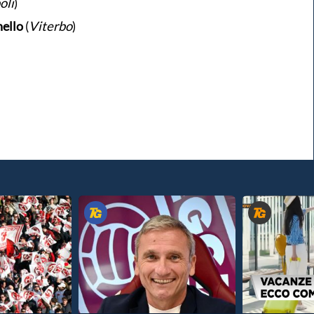
oli
)
ello
(
Viterbo
)