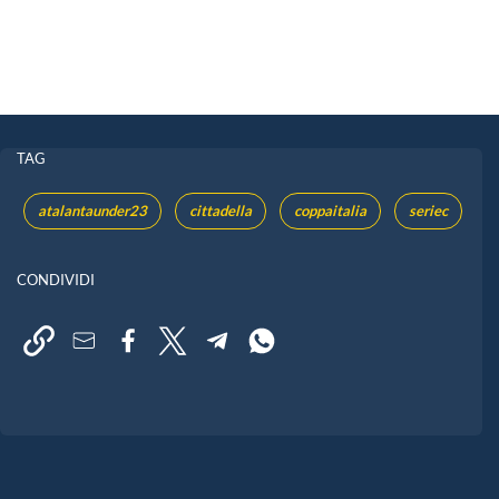
TAG
atalantaunder23
cittadella
coppaitalia
seriec
CONDIVIDI