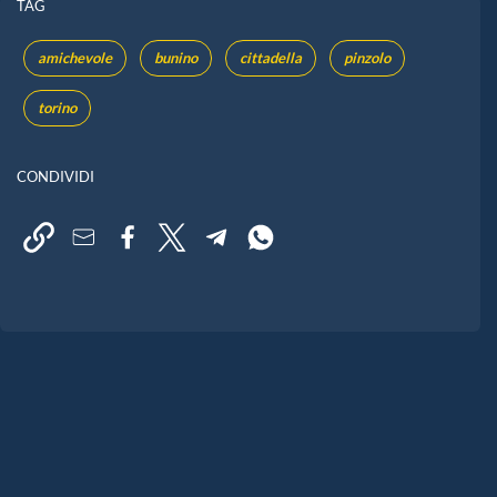
TAG
amichevole
bunino
cittadella
pinzolo
torino
CONDIVIDI