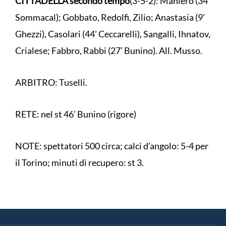
CITTADELLA secondo tempo
(3-5-2): Maniero (34’
Sommacal); Gobbato, Redolfi, Zilio; Anastasia (9’
Ghezzi), Casolari (44’ Ceccarelli), Sangalli, Ihnatov,
Crialese; Fabbro, Rabbi (27’ Bunino). All. Musso.
ARBITRO: Tuselli.
RETE: nel st 46’ Bunino (rigore)
NOTE: spettatori 500 circa; calci d’angolo: 5-4 per
il Torino; minuti di recupero: st 3.