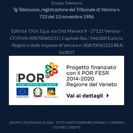
Gruppo Telenuovo
Tg Telenuovo, registrazione del Tribunale di Verona n.
723 del 13 novembre 1986
Editrice T.N.V. S.p.a. via Orti Manara 9 - 37121 Verona -
CF/P.IVA 00870060233 | Capitale Soc.: 546.000 Euro i.v.
- Registro delle Imprese di Verona n. 00870060233 REA:
163837
GRUPPO TELENUOVO © 2026 - TUTTI I DIRITTI RISERVATI |
PRIVACY
|
TERMINI
|
COOKIE
|
CREDITS