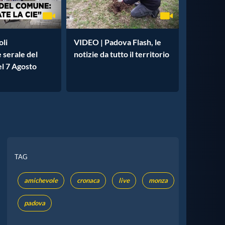
oli
VIDEO | Padova Flash, le
e serale del
notizie da tutto il territorio
l 7 Agosto
TAG
amichevole
cronaca
live
monza
padova