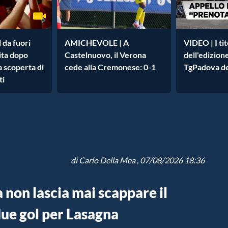
 da fuori
AMICHEVOLE | A
VIDEO | I tit
cita dopo
Castelnuovo, il Verona
dell'edizion
la scoperta di
cede alla Cremonese: 0-1
TgPadova de
ti
di
Carlo Della Mea
, 07/08/2026 18:36
non lascia mai scappare il
due gol per Lasagna