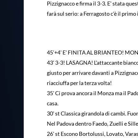
Pizzignacco e firma il 3-3. E' stata que
farà sul serio: a Ferragosto c'è il prim
45'+4' E' FINITA AL BRIANTEO! M
43' 3-3! LASAGNA! L'attaccante biancos
giusto per arrivare davanti a Pizzignac
riacciuffa per la terza volta!
35' Ci prova ancora il Monza ma il Pado
casa.
30' st Classica girandola di cambi. Fu
Nel Padova dentro Faedo, Zuelli e Sillet
26' st Escono Bortolussi, Lovato, Vara