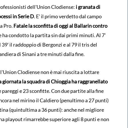
professionisti dell'Union Clodiense:
i granata di
essi in Serie D
. E' il primo verdetto dal campo
ga Pro.
Fatale la sconfitta di oggi al Ballarin contro
e ha condotto la partita sin dai primi minuti. Al 7'
 39' il raddoppio di Bergonzi e al 79 il tris del
diera di Sinani a tre minuti dalla fine.
l'Union Clodiense non è mai riuscita a lottare
 giornata la squadra di Chioggia ha raggranellato
e pareggi e 23 sconfitte. Con due partite alla fine
ncora nel mirino il Caldiero (penultimo a 27 punti)
stina (quintultima a 36 punti): anche nel migliore
 zona playout rimarrebbe superiore agli 8 punti e non