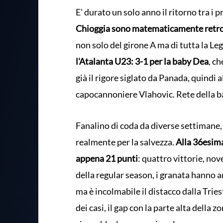
E' durato un solo anno il ritorno tra i 
Chioggia sono matematicamente retroc
non solo del girone A ma di tutta la Le
l'Atalanta U23: 3-1 per la baby Dea
, ch
già il rigore siglato da Panada, quindi al
capocannoniere Vlahovic. Rete della ban
Fanalino di coda da diverse settimane, 
realmente per la salvezza.
Alla 36esima
appena 21 punti
: quattro vittorie, nov
della regular season, i granata hanno a
ma è incolmabile il distacco dalla Trie
dei casi, il gap con la parte alta della