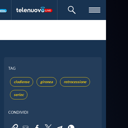
CERCA
TAG
clodiense
gironea
retrocessione
seriec
CONDIVIDI