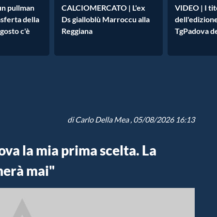
un pullman
CALCIOMERCATO | L'ex
VIDEO | I tit
asferta della
Ds gialloblù Marroccu alla
dell'edizion
agosto c'è
Reggiana
TgPadova de
di
Carlo Della Mea
, 05/08/2026 16:13
va la mia prima scelta. La
herà mai"