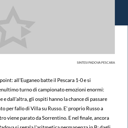
SINTESI PADOVA PESCARA
oint: all'Euganeo batte il Pescara 1-0 e si
 penultimo turno di campionato emozioni enormi:
 e dall'altra, gli ospiti hanno la chance di passare
ato per fallo di Villa su Russo. E' proprio Russo a
tro viene parato da Sorrentino. E nel finale, ancora
Padova si regala l'aritmetica permanenza in B: dagli