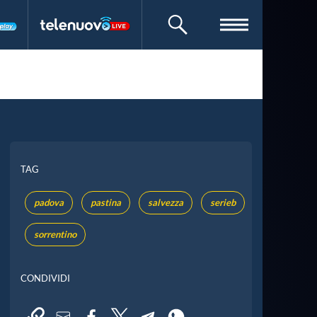
CERCA
TAG
padova
pastina
salvezza
serieb
sorrentino
CONDIVIDI