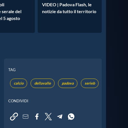
oli
VIDEO | Padova Flash, le
e serale del
notizie da tutto il territorio
l 5 agosto
TAG
calcio
dellavalle
padova
serieb
CONDIVIDI