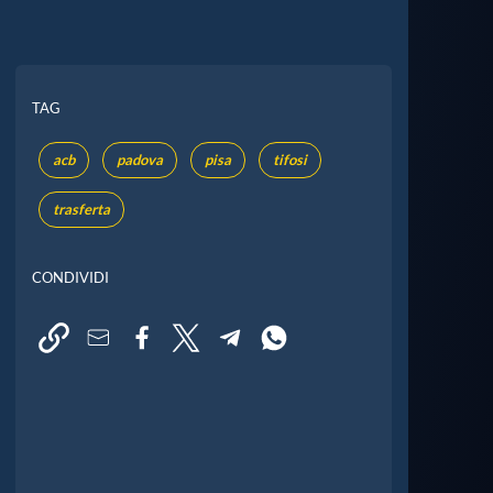
TAG
acb
padova
pisa
tifosi
trasferta
CONDIVIDI