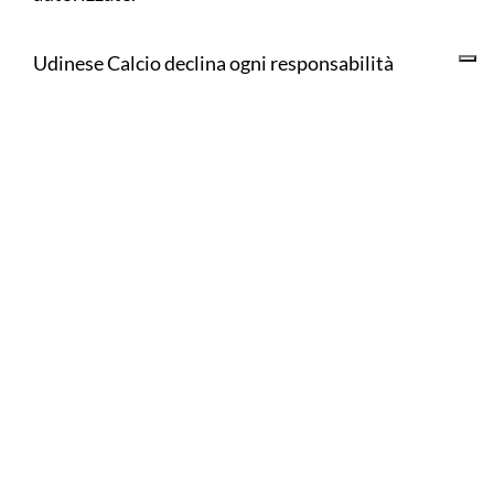
Udinese Calcio declina ogni responsabilità
riguardo ad acquisti di tagliandi fatti su siti diversi
da quello ufficiale www.udinese.ticketone.it,
l’unico ufficiale ed autorizzato. Si sconsiglia
l’acquisto di biglietti su piattaforme diverse da
quella ufficiale.
Di seguito le tariffe:
Tribune laterali nord/sud: 15 €
Tribune centrali nord/sud: 15 €
Vip Club: 50 €