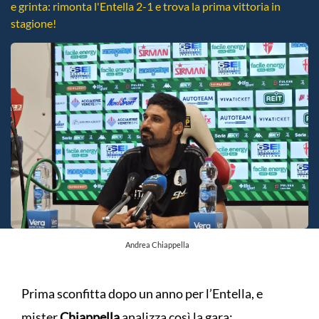
e grinta: rimonta l'Entella 2-1 e trova la prima vittoria in
stagione!
Andrea Chiappella
Prima sconfitta dopo un anno per l’Entella, e
mister
Chiappella
analizza così la gara: