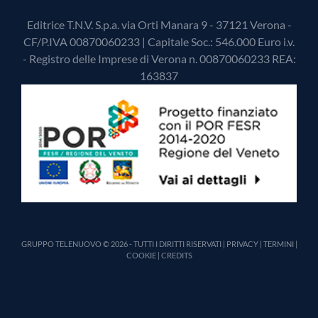
Editrice T.N.V. S.p.a. via Orti Manara 9 - 37121 Verona -
CF/P.IVA 00870060233 | Capitale Soc.: 546.000 Euro i.v.
- Registro delle Imprese di Verona n. 00870060233 REA:
163837
GRUPPO TELENUOVO © 2026 - TUTTI I DIRITTI RISERVATI |
PRIVACY
|
TERMINI
|
COOKIE
|
CREDITS