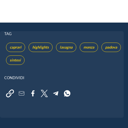
TAG
caprari
highlights
lasagna
monza
padova
sintesi
CONDIVIDI