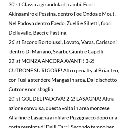
30' st Classica girandola di cambi. Fuori
Akinsamiro e Pessina, dentro Foe Ondoa e Mout.
Nel Padova dentro Faedo, Zuelli e Silletti, fuori
Dellavalle, Bacci e Pastina.
26' st Escono Bortolussi, Lovato, Varas, Carissoni
dentro Di Mariano, Sgarbi, Giunti e Capelli
22' st MONZA ANCORA AVANTI! 3-2!
CUTRONE SU RIGORE! Altro penalty al Brianteo,
con Fusi a stendere Mangas in area. Dal dischetto
Cutrone non sbaglia
20' st GOL DEL PADOVA! 2-2! LASAGNA! Altra
azione convulsa, questa volta in area monzese.
Alla fine è Lasagna a infilare Pizzignacco dopo una
corta respinta di Delli Carri. Secondo tempo ben