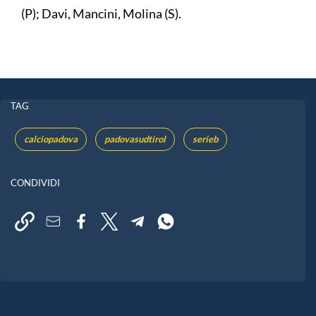
(P); Davi, Mancini, Molina (S).
TAG
calciopadova
padovasudtirol
serieb
CONDIVIDI