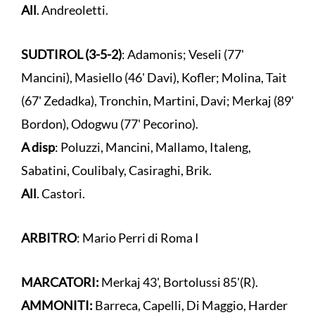
All
. Andreoletti.
SUDTIROL (3-5-2)
: Adamonis; Veseli (77'
Mancini), Masiello (46' Davi), Kofler; Molina, Tait
(67' Zedadka), Tronchin, Martini, Davi; Merkaj (89'
Bordon), Odogwu (77' Pecorino).
A disp
: Poluzzi, Mancini, Mallamo, Italeng,
Sabatini, Coulibaly, Casiraghi, Brik.
All
. Castori.
ARBITRO
: Mario Perri di Roma I
MARCATORI:
Merkaj 43', Bortolussi 85'(R).
AMMONITI:
Barreca, Capelli, Di Maggio, Harder