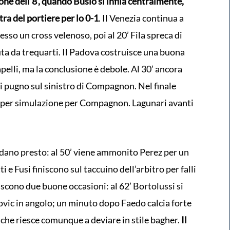
one dell’8’, quando Busio si infila centralmente,
tra del portiere per lo 0-1
. Il Venezia continua a
so un cross velenoso, poi al 20’ Fila spreca di
uta da trequarti. Il Padova costruisce una buona
pelli, ma la conclusione è debole. Al 30’ ancora
i pugno sul sinistro di Compagnon. Nel finale
e per simulazione per Compagnon. Lagunari avanti
ldano presto: al 50’ viene ammonito Perez per un
 e Fusi finiscono sul taccuino dell’arbitro per falli
iscono due buone occasioni: al 62’ Bortolussi si
nkovic in angolo; un minuto dopo Faedo calcia forte
e che riesce comunque a deviare in stile bagher.
Il