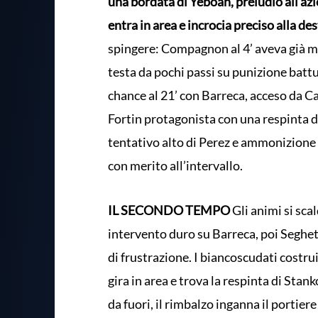
una bordata di Yeboah, preludio all’azi
entra in area e incrocia preciso alla des
spingere: Compagnon al 4’ aveva già mes
testa da pochi passi su punizione batt
chance al 21’ con Barreca, acceso da Ca
Fortin protagonista con una respinta d
tentativo alto di Perez e ammonizion
con merito all’intervallo.
IL SECONDO TEMPO
Gli animi si sca
intervento duro su Barreca, poi Seghetti
di frustrazione. I biancoscudati costru
gira in area e trova la respinta di Sta
da fuori, il rimbalzo inganna il portier