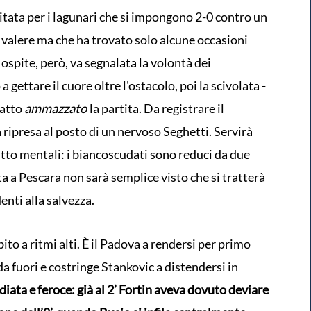
ritata per i lagunari che si impongono 2-0 contro un
i valere ma che ha trovato solo alcune occasioni
re ospite, però, va segnalata la volontà dei
ettare il cuore oltre l'ostacolo, poi la scivolata -
fatto
ammazzato
la partita. Da registrare il
ripresa al posto di un nervoso Seghetti. Servirà
tto mentali: i biancoscudati sono reduci da due
rta a Pescara non sarà semplice visto che si tratterà
enti alla salvezza.
to a ritmi alti. È il Padova a rendersi per primo
 da fuori e costringe Stankovic a distendersi in
iata e feroce: già al 2’ Fortin aveva dovuto deviare