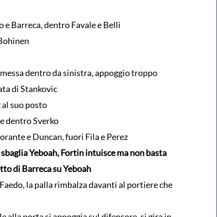
e Barreca, dentro Favale e Belli
 Bohinen
 messa dentro da sinistra, appoggio troppo
ata di Stankovic
 al suo posto
 e dentro Sverko
rante e Duncan, fuori Fila e Perez
baglia Yeboah, Fortin intuisce ma non basta
to di Barreca su Yeboah
 Faedo, la palla rimbalza davanti al portiere che
e alla porta si appoggia sul difensore, si gira in