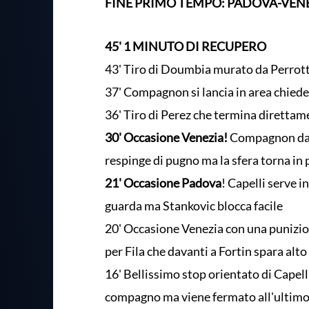
FINE PRIMO TEMPO: PADOVA-VENE
45' 1 MINUTO DI RECUPERO
43' Tiro di Doumbia murato da Perrotta
37' Compagnon si lancia in area chied
36' Tiro di Perez che termina direttam
30' Occasione Venezia!
Compagnon da de
respinge di pugno ma la sfera torna in
21' Occasione Padova
! Capelli serve 
guarda ma Stankovic blocca facile
20' Occasione Venezia con una punizion
per Fila che davanti a Fortin spara alto
16' Bellissimo stop orientato di Capelli
compagno ma viene fermato all'ultim