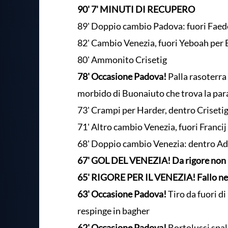
90' 7' MINUTI DI RECUPERO
89' Doppio cambio Padova: fuori Faedo 
82' Cambio Venezia, fuori Yeboah per
80' Ammonito Crisetig
78' Occasione Padova!
Palla rasoterra
morbido di Buonaiuto che trova la par
73' Crampi per Harder, dentro Crisetig
71' Altro cambio Venezia, fuori Francij
68' Doppio cambio Venezia: dentro Ado
67' GOL DEL VENEZIA! Da rigore non s
65' RIGORE PER IL VENEZIA! Fallo net
63' Occasione Padova!
Tiro da fuori di
respinge in bagher
62' Occasione Padova!
Bortolussi spall