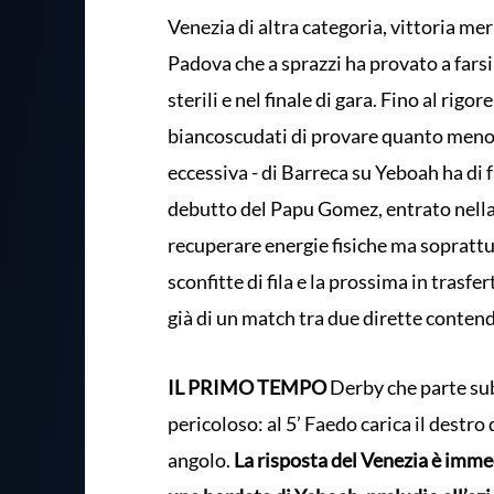
Venezia di altra categoria, vittoria me
Padova che a sprazzi ha provato a fars
sterili e nel finale di gara. Fino al rigo
biancoscudati di provare quanto meno a g
eccessiva - di Barreca su Yeboah ha di 
debutto del Papu Gomez, entrato nella 
recuperare energie fisiche ma soprattu
sconfitte di fila e la prossima in trasfe
già di un match tra due dirette contend
IL PRIMO TEMPO
Derby che parte subi
pericoloso: al 5’ Faedo carica il destro
angolo.
La risposta del Venezia è immed