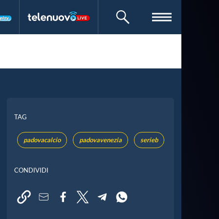
CERCA
TAG
padovacalcio
padovavenezia
serieb
CONDIVIDI