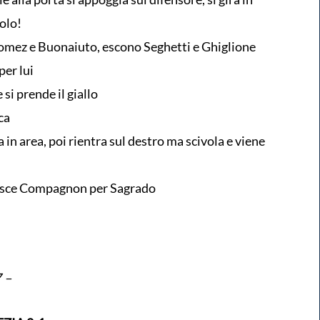
golo!
mez e Buonaiuto, escono Seghetti e Ghiglione
per lui
 si prende il giallo
ca
n area, poi rientra sul destro ma scivola e viene
: esce Compagnon per Sagrado
7 –