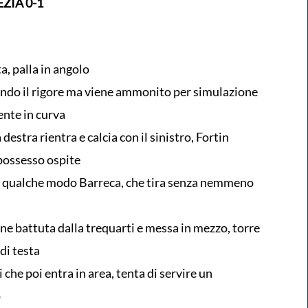
ZIA 0-1
, palla in angolo
endo il rigore ma viene ammonito per simulazione
ente in curva
stra rientra e calcia con il sinistro, Fortin
 possesso ospite
in qualche modo Barreca, che tira senza nemmeno
e battuta dalla trequarti e messa in mezzo, torre
 di testa
 che poi entra in area, tenta di servire un
o