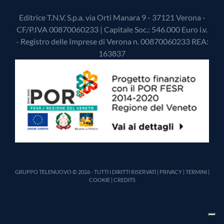
Editrice T.N.V. S.p.a. via Orti Manara 9 - 37121 Verona -
CF/P.IVA 00870060233 | Capitale Soc.: 546.000 Euro i.v.
- Registro delle Imprese di Verona n. 00870060233 REA:
163837
GRUPPO TELENUOVO © 2026 - TUTTI I DIRITTI RISERVATI |
PRIVACY
|
TERMINI
|
COOKIE
|
CREDITS