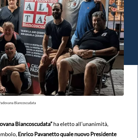
a Padovana Biancoscudata
dovana Biancoscudata”
ha eletto all’unanimità,
Tombolo,
Enrico Pavanetto quale nuovo Presidente