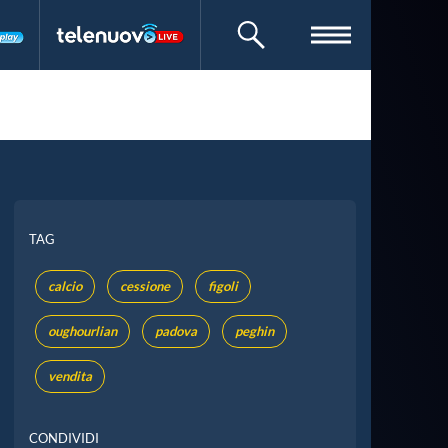
CERCA
TAG
calcio
cessione
figoli
oughourlian
padova
peghin
vendita
CONDIVIDI