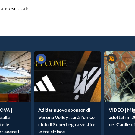
gBiancoscudato
OVA |
Adidas nuovo sponsor di
VIDEO | Migl
a alla
Verona Volley: sarà l'unico
adottati in 2
te le
club di SuperLega a vestire
del Canile d
r avere i
le tre strisce