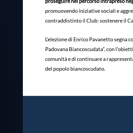
proseguire nel percorso intrapreso neg
promuovendo iniziative sociali e aggr
contraddistinto il Club: sostenere il C
L’elezione di Enrico Pavanetto segna cos
Padovana Biancoscudata”, con l’obiettiv
comunità e di continuare a rappresentare
del popolo biancoscudato.