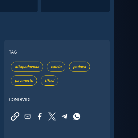
TAG
altapadovnaa
calcio
padova
pavanetto
tifosi
CONDIVIDI