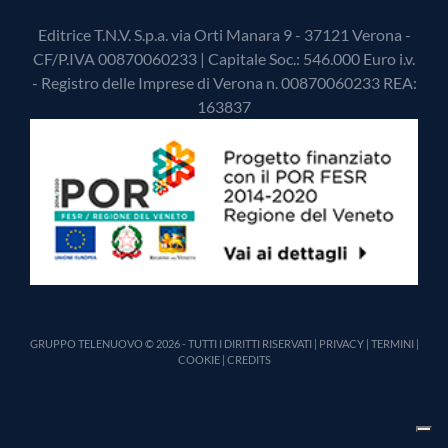
Editrice T.N.V. S.p.a. via Orti Manara 9 - 37121 Verona -
CF/P.IVA 00870060233 | Capitale Soc.: 546.000 Euro i.v.
- Registro delle Imprese di Verona n. 00870060233 REA:
163837
GRUPPO TELENUOVO © 2026 - TUTTI I DIRITTI RISERVATI |
PRIVACY
|
TERMINI
|
COOKIE
|
CREDITS