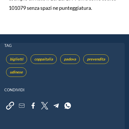
101079 senza spazi ne punteggiatura.
TAG
biglietti
coppaitalia
padova
prevendita
udinese
CONDIVIDI