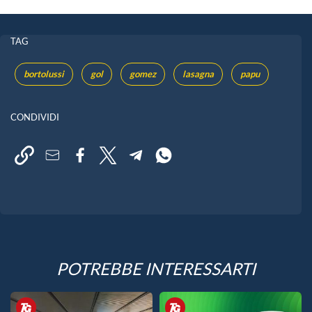
TAG
bortolussi
gol
gomez
lasagna
papu
CONDIVIDI
POTREBBE INTERESSARTI