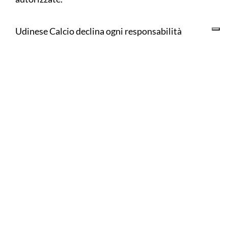
Udinese Calcio declina ogni responsabilità
riguardo ad acquisti di tagliandi fatti su siti diversi
da quello ufficiale www.udinese.ticketone.it,
l’unico ufficiale ed autorizzato. Si sconsiglia
l’acquisto di biglietti su piattaforme diverse da
quella ufficiale.
Di seguito le tariffe:
Tribune laterali nord/sud: 15 €
Tribune centrali nord/sud: 15 €
Vip Club: 50 €