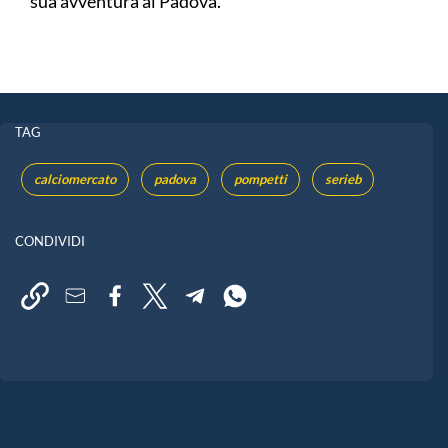
sua avventura al Padova.
TAG
calciomercato
padova
pompetti
serieb
CONDIVIDI