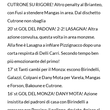
CUTRONE SU RIGORE! Altro penalty al Brianteo,
con Fusi a stendere Mangas in area. Dal dischetto
Cutrone non sbaglia
20' st GOL DEL PADOVA! 2-2! LASAGNA! Altra
azione convulsa, questa volta in area monzese.
Alla fine è Lasagna a infilare Pizzignacco dopo una
corta respinta di Delli Carri. Secondo tempo ben
più emozionante del primo!
17' st Tanti cambi per il Monza: escono Birindelli,
Galazzi, Colpani e Dany Mota per Varela, Mangas
e Forson, Bakoune e Cutrone.
16' st GOL DEL MONZA! DANY MOTA! Azione
insistita dei padroni di casa con Birindelli a
crossare per Pessina: il pallone, deviato, finisce al