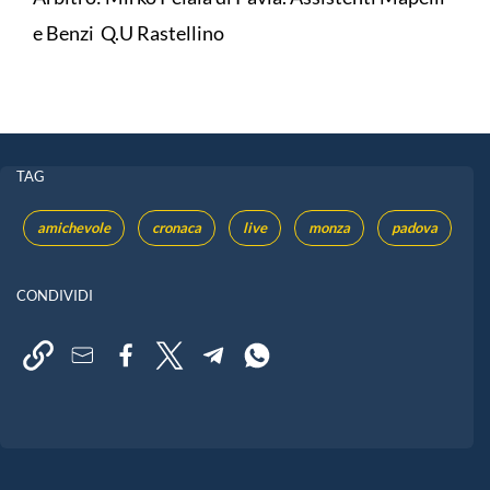
e Benzi Q.U Rastellino
TAG
amichevole
cronaca
live
monza
padova
CONDIVIDI