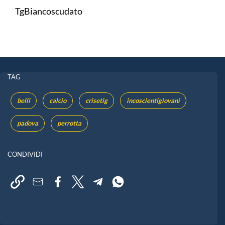
TgBiancoscudato
TAG
belli
calcio
crisetig
incoscientigiovani
padova
perrotta
CONDIVIDI