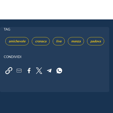
TAG
amichevole
cronaca
live
monza
padova
CONDIVIDI