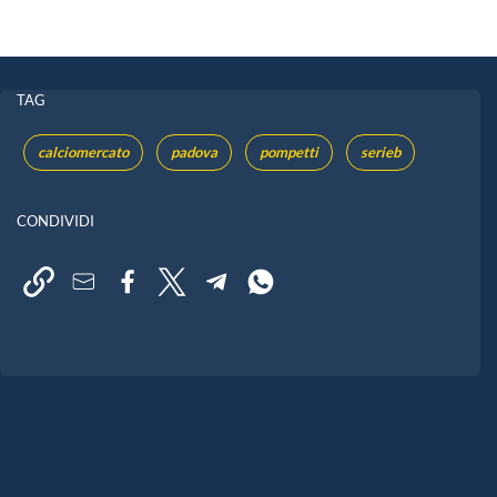
TAG
calciomercato
padova
pompetti
serieb
CONDIVIDI