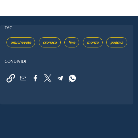
TAG
amichevole
cronaca
live
monza
padova
CONDIVIDI