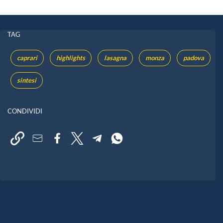
TAG
caprari
highlights
lasagna
monza
padova
sintesi
CONDIVIDI