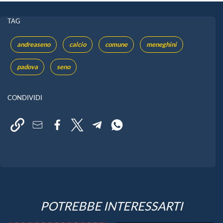
TAG
andreaseno
calcio
comune
meneghini
padova
seno
CONDIVIDI
POTREBBE INTERESSARTI