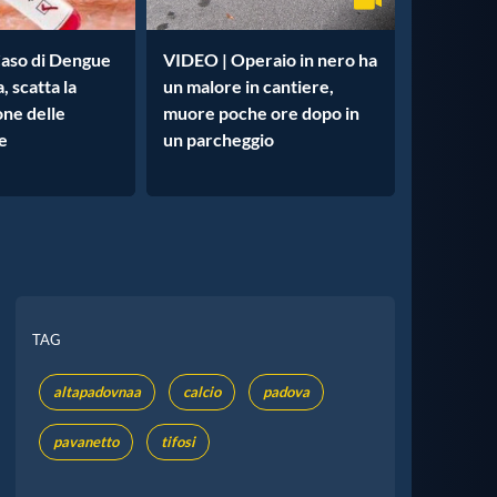
aso di Dengue
VIDEO | Operaio in nero ha
, scatta la
un malore in cantiere,
one delle
muore poche ore dopo in
e
un parcheggio
TAG
altapadovnaa
calcio
padova
pavanetto
tifosi