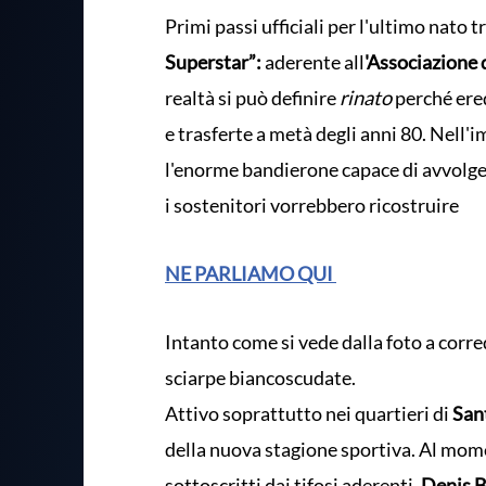
Primi passi ufficiali per l'ultimo nato tr
Superstar”:
aderente all
'Associazione 
realtà si può definire
rinato
perché ered
e trasferte a metà degli anni 80. Nell'
l'enorme bandierone capace di avvolger
i sostenitori vorrebbero ricostruire
NE PARLIAMO QUI
Intanto come si vede dalla foto a corre
sciarpe biancoscudate.
Attivo soprattutto nei quartieri di
San
della nuova stagione sportiva. Al mom
sottoscritti dai tifosi aderenti.
Denis B