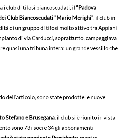
a i club di tifosi biancoscudati, il
“Padova
dei Club Biancoscudati "Mario Merighi"
, il club in
ità di un gruppo di tifosi molto attivo tra Appiani
impianto di via Carducci, soprattutto, campeggiava
e quasi una tribuna intera: un grande vessillo che
do dell'articolo, sono state prodotte le nuove
to Stefano e Brusegana
, il club si è riunito in vista
ento sono 73 i soci e 34 gli abbonamenti
eda è stato nominato Presidente
, mentre