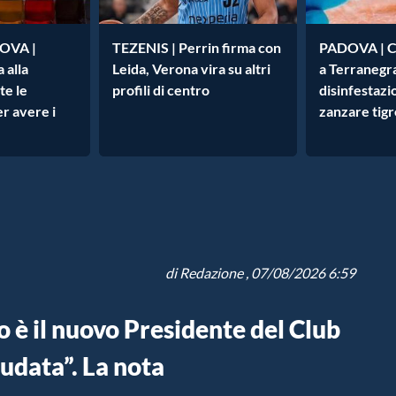
OVA |
TEZENIS | Perrin firma con
PADOVA | C
a alla
Leida, Verona vira su altri
a Terranegra
te le
profili di centro
disinfestazi
r avere i
zanzare tigr
di
Redazione
, 07/08/2026 6:59
 è il nuovo Presidente del Club
udata”. La nota