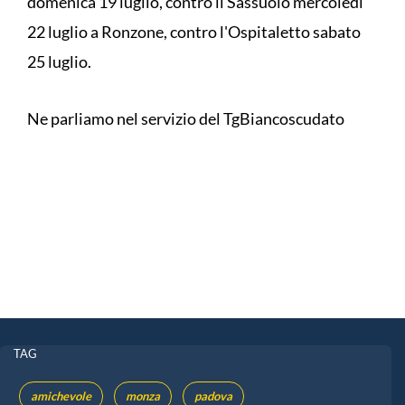
domenica 19 luglio, contro il Sassuolo mercoledì
22 luglio a Ronzone, contro l'Ospitaletto sabato
25 luglio.
Ne parliamo nel servizio del TgBiancoscudato
TAG
amichevole
monza
padova