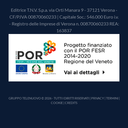
Editrice T.N.V. S.p.a. via Orti Manara 9 - 37121 Verona -
CF/P.IVA 00870060233 | Capitale Soc.: 546.000 Euro i.v.
- Registro delle Imprese di Verona n. 00870060233 REA:
163837
GRUPPO TELENUOVO © 2026 - TUTTI I DIRITTI RISERVATI |
PRIVACY
|
TERMINI
|
COOKIE
|
CREDITS