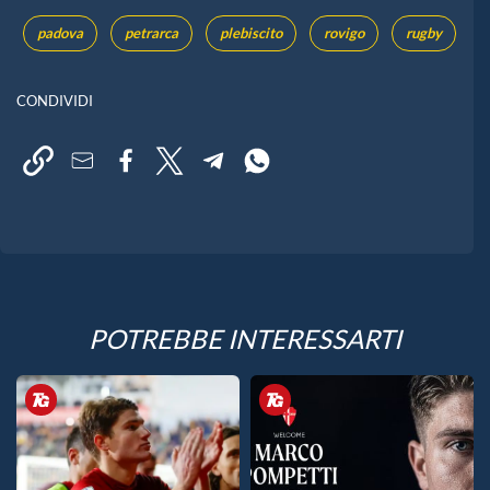
padova
petrarca
plebiscito
rovigo
rugby
CONDIVIDI
POTREBBE INTERESSARTI