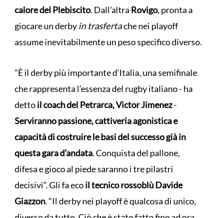
calore del Plebiscito
. Dall’altra
Rovigo
, pronta a
giocare un derby
in trasferta
che nei playoff
assume inevitabilmente un peso specifico diverso.
"È il derby più importante d’Italia, una semifinale
che rappresenta l’essenza del rugby italiano - ha
detto
il coach del Petrarca, Victor Jimenez
-
Serviranno passione, cattiveria agonistica e
capacità di costruire le basi del successo già in
questa gara d’andata
. Conquista del pallone,
difesa e gioco al piede saranno i tre pilastri
decisivi”. Gli fa eco
il tecnico rossoblù Davide
Giazzon
. “Il derby nei playoff è qualcosa di unico,
diverso da tutto. Ciò che è stato fatto fino ad ora