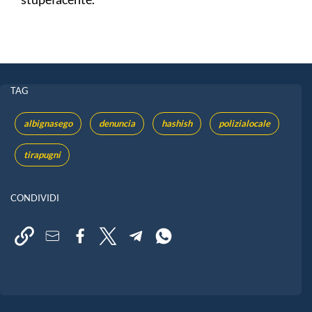
TAG
albignasego
denuncia
hashish
polizialocale
tirapugni
CONDIVIDI