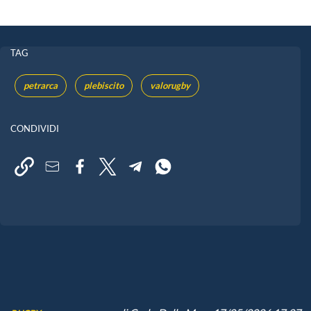
TAG
petrarca
plebiscito
valorugby
CONDIVIDI