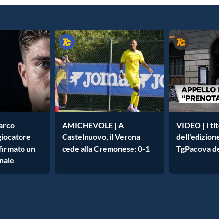
arco
AMICHEVOLE | A
VIDEO | I tit
giocatore
Castelnuovo, il Verona
dell'edizion
 firmato un
cede alla Cremonese: 0-1
TgPadova de
nnale