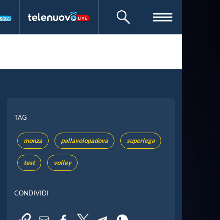
CERCA
TAG
monza
pallavolopadova
superlega
test
volley
CONDIVIDI