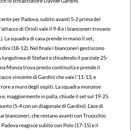
tch lo schiacciatore Davide Gardini.
ente per Padova, subito avanti 5-2 prima del
’attacco di Orioli vale il 9-8 e i bianconeri trovano
). La squadra di casa prende in mano il set,
dini (18-12). Nel finale i bianconeri gestiscono
lungolinea di Stefani e chiudendo il parziale 25-
o, ma Monza trova presto continuità e prende il
tacco vincente di Gardini che vale l’11-13, e
errore a muro degli ospiti. La squadra monzese
e, maggiormente in palla, chiude il set sul 19-25.
punto (5-4 con un diagonale di Gardini). L’ace di
k ai bianconeri, che restano avanti con Truocchio
 Padova reagisce subito con Polo (17-15) e il