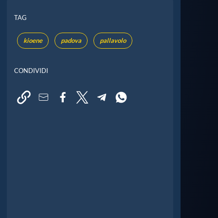
TAG
kioene
padova
pallavolo
CONDIVIDI