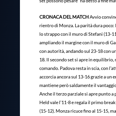
set possono pesare” ha detto a fine ma
CRONACA DEL MATCH
Avvio convinc
rientro di Monza. La parità dura poco: l
lo strappo con il muro di Stefani (13-11
ampliando il margine con il muro di Gar
con autorità, andando sul 23-18 con un 
18. Il secondo set si apre in equilibri
comando. Padova resta in scia, con l’at
accorcia ancora sul 13-16 grazie a un 
mantiene però saldamente il vantaggio 
Anche il terzo parziale si apre punto a 
Held vale l’11-8 e regala il primo brea
(15-12). Monza ricuce fino al 15-15, ma