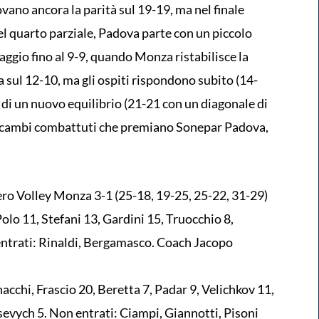
ovano ancora la parità sul 19-19, ma nel finale
l quarto parziale, Padova parte con un piccolo
aggio fino al 9-9, quando Monza ristabilisce la
a sul 12-10, ma gli ospiti rispondono subito (14-
a di un nuovo equilibrio (21-21 con un diagonale di
on scambi combattuti che premiano Sonepar Padova,
o Volley Monza 3-1 (25-18, 19-25, 25-22, 31-29)
olo 11, Stefani 13, Gardini 15, Truocchio 8,
entrati: Rinaldi, Bergamasco. Coach Jacopo
chi, Frascio 20, Beretta 7, Padar 9, Velichkov 11,
tsevych 5. Non entrati: Ciampi, Giannotti, Pisoni