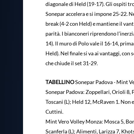
diagonale di Held (19-17). Gli ospiti tr
Sonepar accelera e si impone 25-22. Ne
break (4-2 con Held) e mantiene il vant
parità. I bianconeri riprendono l’inerzi
14). Il muro di Polo vale il 16-14, prim
Held). Nel finale si va ai vantaggi, c
che chiude il set 31-29.
TABELLINO
Sonepar Padova - Mint Ver
Sonepar Padova: Zoppellari, Orioli 8, P
Toscani (L); Held 12, McRaven 1. Non 
Cuttini.
Mint Vero Volley Monza: Mosca 5, Bonac
Scanferla (L); Alimenti, Larizza 7, Kho