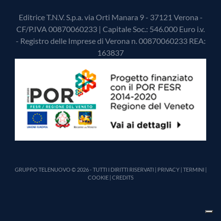
Editrice T.N.V. S.p.a. via Orti Manara 9 - 37121 Verona -
CF/P.IVA 00870060233 | Capitale Soc.: 546.000 Euro i.v.
- Registro delle Imprese di Verona n. 00870060233 REA:
163837
GRUPPO TELENUOVO © 2026 - TUTTI I DIRITTI RISERVATI |
PRIVACY
|
TERMINI
|
COOKIE
|
CREDITS