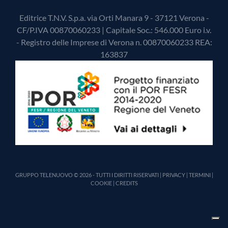
Editrice T.N.V. S.p.a. via Orti Manara 9 - 37121 Verona -
CF/P.IVA 00870060233 | Capitale Soc.: 546.000 Euro i.v.
- Registro delle Imprese di Verona n. 00870060233 REA:
163837
GRUPPO TELENUOVO © 2026 - TUTTI I DIRITTI RISERVATI |
PRIVACY
|
TERMINI
|
COOKIE
|
CREDITS