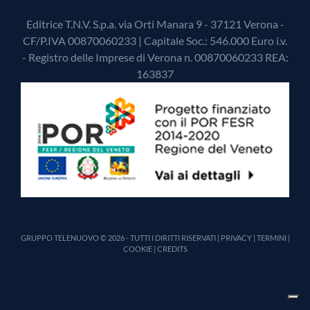
Editrice T.N.V. S.p.a. via Orti Manara 9 - 37121 Verona -
CF/P.IVA 00870060233 | Capitale Soc.: 546.000 Euro i.v.
- Registro delle Imprese di Verona n. 00870060233 REA:
163837
GRUPPO TELENUOVO © 2026 - TUTTI I DIRITTI RISERVATI |
PRIVACY
|
TERMINI
|
COOKIE
|
CREDITS