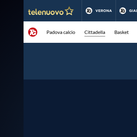
Padova calcio
Cittadella
Basket