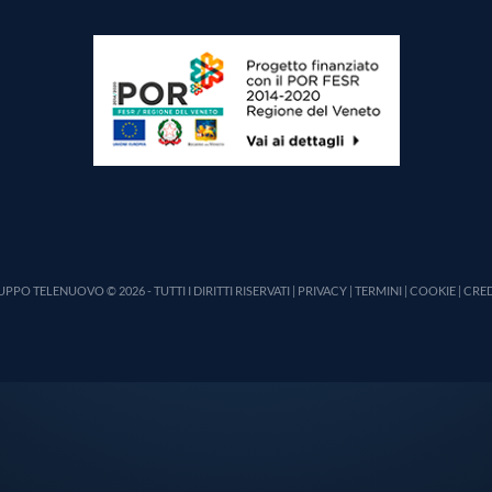
PPO TELENUOVO © 2026 - TUTTI I DIRITTI RISERVATI |
PRIVACY
|
TERMINI
|
COOKIE
|
CRED